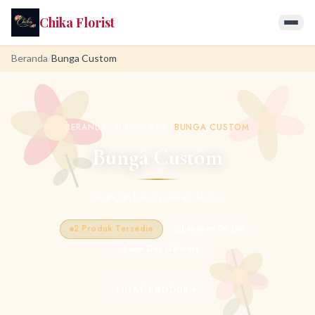
Chika Florist
Beranda
/
Bunga Custom
BERANDA
BUNGA BOX
BUNGA CUSTOM
❯
❯
Bunga Custom
Karangan bunga desain khusus.
2 Produk Tersedia
Layanan 24 Jam
Same Day Delivery
LIHAT PRODUK