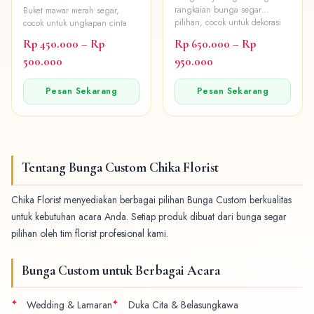
rangkaian bunga segar
Buket mawar merah segar,
pilihan, cocok untuk dekorasi
cocok untuk ungkapan cinta
ruangan, hadiah, maupun
Rp 450.000 – Rp
Rp 650.000 – Rp
acara spesial.
500.000
950.000
Pesan Sekarang
Pesan Sekarang
Tentang Bunga Custom Chika Florist
Chika Florist menyediakan berbagai pilihan Bunga Custom berkualitas
untuk kebutuhan acara Anda. Setiap produk dibuat dari bunga segar
pilihan oleh tim florist profesional kami.
Bunga Custom untuk Berbagai Acara
Wedding & Lamaran
Duka Cita & Belasungkawa