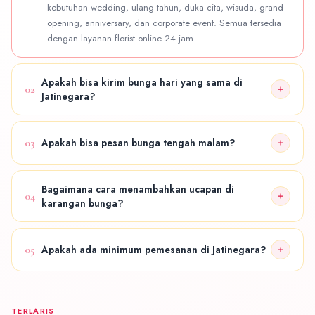
kebutuhan wedding, ulang tahun, duka cita, wisuda, grand
opening, anniversary, dan corporate event. Semua tersedia
dengan layanan florist online 24 jam.
Apakah bisa kirim bunga hari yang sama di
02
Jatinegara?
Ya! Tersedia layanan same day delivery untuk area
Jatinegara dan sekitarnya. Hubungi admin untuk konfirmasi
03
Apakah bisa pesan bunga tengah malam?
ketersediaan jadwal pengiriman.
Bisa. Layanan florist online kami tersedia 24 jam penuh —
termasuk malam hari, weekend, dan hari libur nasional.
Bagaimana cara menambahkan ucapan di
04
karangan bunga?
Cukup informasikan teks ucapan yang diinginkan saat
menghubungi admin via WhatsApp. Kami akan menyiapkan
05
Apakah ada minimum pemesanan di Jatinegara?
kartu ucapan sesuai permintaan.
Tidak ada minimum pemesanan khusus. Kami melayani
semua ukuran pesanan dari buket sederhana hingga
standing flower besar untuk acara.
TERLARIS