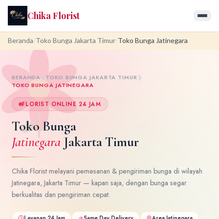
Chika Florist
Beranda
/
Toko Bunga Jakarta Timur
/
Toko Bunga Jatinegara
BERANDA
❯
TOKO BUNGA JAKARTA TIMUR
❯
TOKO BUNGA JATINEGARA
FLORIST ONLINE 24 JAM
Toko Bunga
Jatinegara
Jakarta Timur
Chika Florist melayani pemesanan & pengiriman bunga di wilayah
Jatinegara, Jakarta Timur — kapan saja, dengan bunga segar
berkualitas dan pengiriman cepat.
Layanan 24 Jam
Same Day Delivery
Area Jatinegara