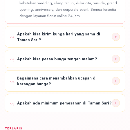
kebutuhan wedding, ulang tahun, duka cita, wisuda, grand
opening, anniversary, dan corporate event. Semua tersedia
dengan layanan florist online 24 jam.
Apakah bisa kirim bunga hari yang sama di
02
Taman Sari?
Ya! Tersedia layanan same day delivery untuk area Taman
Sari dan sekitarnya. Hubungi admin untuk konfirmasi
03
Apakah bisa pesan bunga tengah malam?
ketersediaan jadwal pengiriman.
Bisa. Layanan florist online kami tersedia 24 jam penuh —
termasuk malam hari, weekend, dan hari libur nasional.
Bagaimana cara menambahkan ucapan di
04
karangan bunga?
Cukup informasikan teks ucapan yang diinginkan saat
menghubungi admin via WhatsApp. Kami akan menyiapkan
05
Apakah ada minimum pemesanan di Taman Sari?
kartu ucapan sesuai permintaan.
Tidak ada minimum pemesanan khusus. Kami melayani
semua ukuran pesanan dari buket sederhana hingga
standing flower besar untuk acara.
TERLARIS