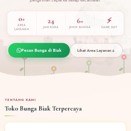
0+
24
6+
⚡
AREA
JAM BUKA
JENIS BUNGA
SAME DAY
LAYANAN
Pesan Bunga di Biak
Lihat Area Layanan
TENTANG KAMI
Toko Bunga Biak Terpercaya