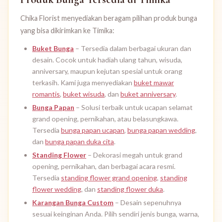
Chika Florist menyediakan beragam pilihan produk bunga
yang bisa dikirimkan ke Timika:
Buket Bunga
– Tersedia dalam berbagai ukuran dan
desain. Cocok untuk hadiah ulang tahun, wisuda,
anniversary, maupun kejutan spesial untuk orang
terkasih. Kami juga menyediakan
buket mawar
romantis
,
buket wisuda
, dan
buket anniversary
.
Bunga Papan
– Solusi terbaik untuk ucapan selamat
grand opening, pernikahan, atau belasungkawa.
Tersedia
bunga papan ucapan
,
bunga papan wedding
,
dan
bunga papan duka cita
.
Standing Flower
– Dekorasi megah untuk grand
opening, pernikahan, dan berbagai acara resmi.
Tersedia
standing flower grand opening
,
standing
flower wedding
, dan
standing flower duka
.
Karangan Bunga Custom
– Desain sepenuhnya
sesuai keinginan Anda. Pilih sendiri jenis bunga, warna,