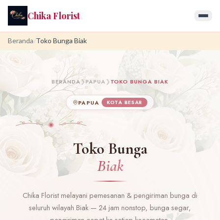
Chika Florist
Beranda
/
Toko Bunga Biak
BERANDA
❯
PAPUA
❯
TOKO BUNGA BIAK
PAPUA
KOTA BESAR
Toko Bunga
Biak
Chika Florist melayani pemesanan & pengiriman bunga di
seluruh wilayah Biak — 24 jam nonstop, bunga segar,
pengiriman cepat ke setiap kecamatan.