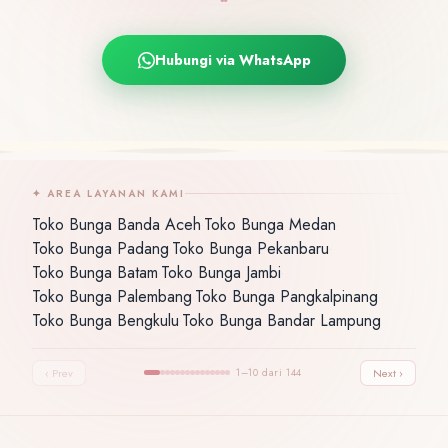
Hubungi via WhatsApp
✦ AREA LAYANAN KAMI
Toko Bunga Banda Aceh
Toko Bunga Medan
·
·
Toko Bunga Padang
Toko Bunga Pekanbaru
·
·
Toko Bunga Batam
Toko Bunga Jambi
·
·
Toko Bunga Palembang
Toko Bunga Pangkalpinang
·
·
Toko Bunga Bengkulu
Toko Bunga Bandar Lampung
·
‹ Prev
1–10 dari 144
Next ›