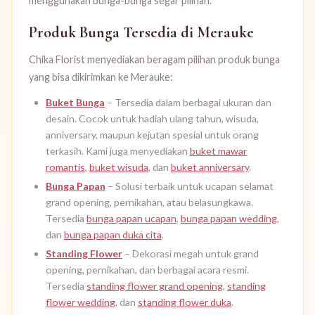
menggunakan bunga-bunga segar pilihan.
Produk Bunga Tersedia di Merauke
Chika Florist menyediakan beragam pilihan produk bunga
yang bisa dikirimkan ke Merauke:
Buket Bunga
– Tersedia dalam berbagai ukuran dan
desain. Cocok untuk hadiah ulang tahun, wisuda,
anniversary, maupun kejutan spesial untuk orang
terkasih. Kami juga menyediakan
buket mawar
romantis
,
buket wisuda
, dan
buket anniversary
.
Bunga Papan
– Solusi terbaik untuk ucapan selamat
grand opening, pernikahan, atau belasungkawa.
Tersedia
bunga papan ucapan
,
bunga papan wedding
,
dan
bunga papan duka cita
.
Standing Flower
– Dekorasi megah untuk grand
opening, pernikahan, dan berbagai acara resmi.
Tersedia
standing flower grand opening
,
standing
flower wedding
, dan
standing flower duka
.