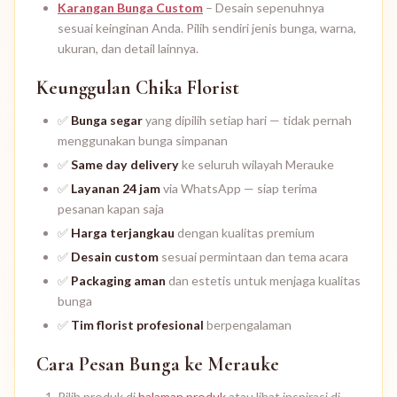
Karangan Bunga Custom
– Desain sepenuhnya
sesuai keinginan Anda. Pilih sendiri jenis bunga, warna,
ukuran, dan detail lainnya.
Keunggulan Chika Florist
✅
Bunga segar
yang dipilih setiap hari — tidak pernah
menggunakan bunga simpanan
✅
Same day delivery
ke seluruh wilayah Merauke
✅
Layanan 24 jam
via WhatsApp — siap terima
pesanan kapan saja
✅
Harga terjangkau
dengan kualitas premium
✅
Desain custom
sesuai permintaan dan tema acara
✅
Packaging aman
dan estetis untuk menjaga kualitas
bunga
✅
Tim florist profesional
berpengalaman
Cara Pesan Bunga ke Merauke
Pilih produk di
halaman produk
atau lihat inspirasi di