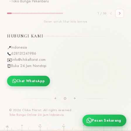
Toko Bunga Pekanbaru
T
1 / 36
Geser untuk lihat kota lainnya
HUBUNGI KAMI
📍
Indonesia
📞
628131241986
✉️
info@chikaflorist.com
⏰
Buka 24 Jam Nonstop
Chat WhatsApp
✦ ✿ ✦
© 2026 Chika Florist. All rights reserved.
Toko Bunga Online 24 Jam Indonesia
Pesan Sekarang