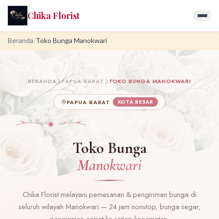
Chika Florist
Beranda
/
Toko Bunga Manokwari
BERANDA
❯
PAPUA BARAT
❯
TOKO BUNGA MANOKWARI
PAPUA BARAT
KOTA BESAR
Toko Bunga
Manokwari
Chika Florist melayani pemesanan & pengiriman bunga di
seluruh wilayah Manokwari — 24 jam nonstop, bunga segar,
pengiriman cepat ke setiap kecamatan.