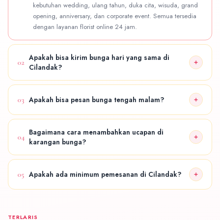
kebutuhan wedding, ulang tahun, duka cita, wisuda, grand
opening, anniversary, dan corporate event. Semua tersedia
dengan layanan florist online 24 jam.
Apakah bisa kirim bunga hari yang sama di
02
Cilandak?
Ya! Tersedia layanan same day delivery untuk area Cilandak
dan sekitarnya. Hubungi admin untuk konfirmasi
03
Apakah bisa pesan bunga tengah malam?
ketersediaan jadwal pengiriman.
Bisa. Layanan florist online kami tersedia 24 jam penuh —
termasuk malam hari, weekend, dan hari libur nasional.
Bagaimana cara menambahkan ucapan di
04
karangan bunga?
Cukup informasikan teks ucapan yang diinginkan saat
menghubungi admin via WhatsApp. Kami akan menyiapkan
05
Apakah ada minimum pemesanan di Cilandak?
kartu ucapan sesuai permintaan.
Tidak ada minimum pemesanan khusus. Kami melayani
semua ukuran pesanan dari buket sederhana hingga
standing flower besar untuk acara.
TERLARIS