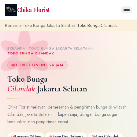
Chika Florist
Beranda
/
Toko Bunga Jakarta Selatan
/
Toko Bunga Cilandak
BERANDA
❯
TOKO BUNGA JAKARTA SELATAN
❯
TOKO BUNGA CILANDAK
FLORIST ONLINE 24 JAM
Toko Bunga
Cilandak
Jakarta Selatan
Chika Florist melayani pemesanan & pengiriman bunga di wilayah
Cilandak, Jakarta Selatan — kapan saja, dengan bunga segar
berkualitas dan pengiriman cepat.
Layanan 24 Jam
Same Day Delivery
Area Cilandak