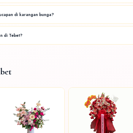
ersedia 24 jam penuh — termasuk malam hari, weekend, dan hari libur nasional.
capan di karangan bunga?
ng diinginkan saat menghubungi admin via WhatsApp. Kami akan menyiapkan k
 di Tebet?
s. Kami melayani semua ukuran pesanan dari buket sederhana hingga standin
ebet