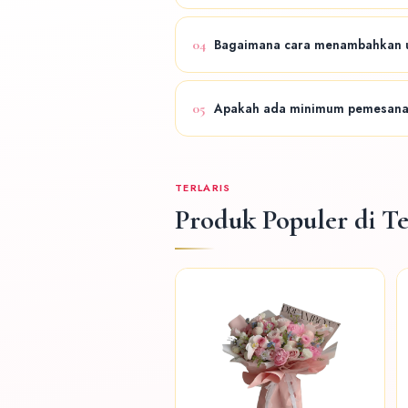
Bisa. Layanan florist online kami t
04
Bagaimana cara menambahkan u
Cukup informasikan teks ucapan ya
05
Apakah ada minimum pemesanan
Tidak ada minimum pemesanan khusu
TERLARIS
Produk Populer di T