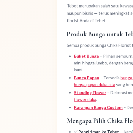
Tebet merupakan salah satu kawasa
maupun bisnis — terus meningkat se
florist Anda di Tebet.
Produk Bunga untuk Tebe
Semua produk bunga Chika Florist t
Buket Bunga
– Pilihan sempurna
mini hingga jumbo, dengan beraga
kami.
Bunga Papan
– Tersedia
bunga 
bunga papan duka cita
yang ber
Standing Flower
– Dekorasi me
flower duka
.
Karangan Bunga Custom
– Des
Mengapa Pilih Chika Flo
✅
Pengiriman ke Tebet
— kami 