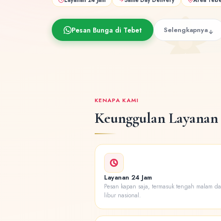
Pesan Bunga di Tebet
Selengkapnya
KENAPA KAMI
Keunggulan Layanan 
Layanan 24 Jam
Pesan kapan saja, termasuk tengah malam da
libur nasional.