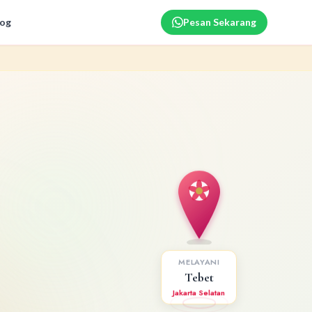
log
Pesan Sekarang
MELAYANI
Tebet
Jakarta Selatan