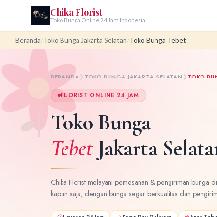
Chika Florist
Toko Bunga Online 24 Jam Indonesia
Beranda
/
Toko Bunga Jakarta Selatan
/
Toko Bunga Tebet
BERANDA
❯
TOKO BUNGA JAKARTA SELATAN
❯
TOKO BU
FLORIST ONLINE 24 JAM
Toko Bunga
Tebet
Jakarta Selata
Chika Florist melayani pemesanan & pengiriman bunga di 
kapan saja, dengan bunga segar berkualitas dan pengiri
Layanan 24 Jam
Same Day Delivery
Area Tebe