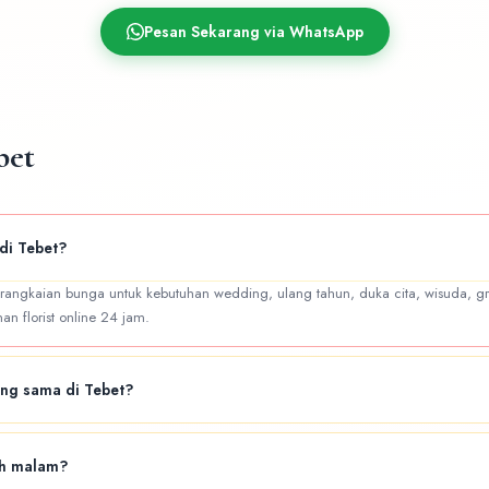
Pesan Sekarang via WhatsApp
bet
di Tebet?
 rangkaian bunga untuk kebutuhan wedding, ulang tahun, duka cita, wisuda, gr
n florist online 24 jam.
ang sama di Tebet?
ery untuk area Tebet dan sekitarnya. Hubungi admin untuk konfirmasi ketersed
ah malam?