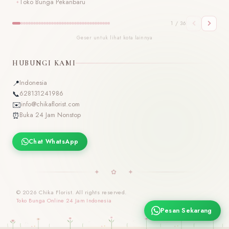
Toko Bunga Pekanbaru
T
1 / 36
Geser untuk lihat kota lainnya
HUBUNGI KAMI
📍
Indonesia
📞
628131241986
✉️
info@chikaflorist.com
⏰
Buka 24 Jam Nonstop
Chat WhatsApp
✦ ✿ ✦
© 2026 Chika Florist. All rights reserved.
Toko Bunga Online 24 Jam Indonesia
Pesan Sekarang