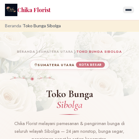
Chika Florist
Beranda
/
Toko Bunga Sibolga
BERANDA
❯
SUMATERA UTARA
❯
TOKO BUNGA SIBOLGA
SUMATERA UTARA
KOTA BESAR
Toko Bunga
Sibolga
Chika Florist melayani pemesanan & pengiriman bunga di
seluruh wilayah Sibolga — 24 jam nonstop, bunga segar,
pengiriman cepat ke setiap kecamatan.