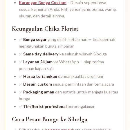
Karangan Bunga Custom
– Desain sepenuhnya
sesuai keinginan Anda. Pilih sendiri jenis bunga, warna,
ukuran, dan detail lainnya.
Keunggulan Chika Florist
✅
Bunga segar
yang dipilih setiap hari — tidak pernah
menggunakan bunga simpanan
✅
Same day delivery
ke seluruh wilayah Sibolga
✅
Layanan 24 jam
via WhatsApp — siap terima
pesanan kapan saja
✅
Harga terjangkau
dengan kualitas premium
✅
Desain custom
sesuai permintaan dan tema acara
✅
Packaging aman
dan estetis untuk menjaga kualitas
bunga
✅
Tim florist profesional
berpengalaman
Cara Pesan Bunga ke Sibolga
Pilih produk di
halaman produk
atau lihat inspirasi di