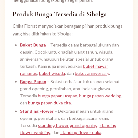
menggunakan bunga-bunga segar pilihan.
Produk Bunga Tersedia di Sibolga
Chika Florist menyediakan beragam pilihan produk bunga
yang bisa dikirimkan ke Sibolga:
Buket Bunga
– Tersedia dalam berbagai ukuran dan
desain. Cocok untuk hadiah ulang tahun, wisuda,
anniversary, maupun kejutan spesial untuk orang
terkasih. Kami juga menyediakan
buket mawar
romantis
,
buket wisuda
, dan
buket anniversary
.
Bunga Papan
– Solusi terbaik untuk ucapan selamat
grand opening, pernikahan, atau belasungkawa.
Tersedia
bunga papan ucapan
,
bunga papan wedding
,
dan
bunga papan duka cita
.
Standing Flower
– Dekorasi megah untuk grand
opening, pernikahan, dan berbagai acara resmi.
Tersedia
standing flower grand opening
,
standing
flower wedding
, dan
standing flower duka
.