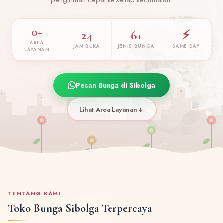
0+
24
6+
⚡
AREA
JAM BUKA
JENIS BUNGA
SAME DAY
LAYANAN
Pesan Bunga di Sibolga
Lihat Area Layanan
TENTANG KAMI
Toko Bunga Sibolga Terpercaya