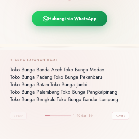
Hubungi via WhatsApp
✦ AREA LAYANAN KAMI
Toko Bunga Banda Aceh
Toko Bunga Medan
·
·
Toko Bunga Padang
Toko Bunga Pekanbaru
·
·
Toko Bunga Batam
Toko Bunga Jambi
·
·
Toko Bunga Palembang
Toko Bunga Pangkalpinang
·
·
Toko Bunga Bengkulu
Toko Bunga Bandar Lampung
·
‹ Prev
1–10 dari 144
Next ›