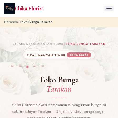
Chika Florist
Beranda
/
Toko Bunga Tarakan
BERANDA
❯
KALIMANTAN TIMUR
❯
TOKO BUNGA TARAKAN
KALIMANTAN TIMUR
KOTA BESAR
Toko Bunga
Tarakan
Chika Florist melayani pemesanan & pengiriman bunga di
seluruh wilayah Tarakan — 24 jam nonstop, bunga segar,
pengiriman cepat ke setiap kecamatan.