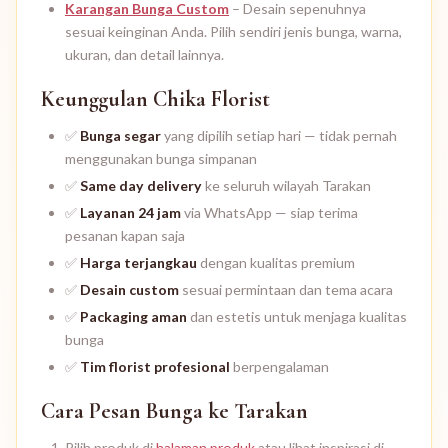
Karangan Bunga Custom
– Desain sepenuhnya
sesuai keinginan Anda. Pilih sendiri jenis bunga, warna,
ukuran, dan detail lainnya.
Keunggulan Chika Florist
✅
Bunga segar
yang dipilih setiap hari — tidak pernah
menggunakan bunga simpanan
✅
Same day delivery
ke seluruh wilayah Tarakan
✅
Layanan 24 jam
via WhatsApp — siap terima
pesanan kapan saja
✅
Harga terjangkau
dengan kualitas premium
✅
Desain custom
sesuai permintaan dan tema acara
✅
Packaging aman
dan estetis untuk menjaga kualitas
bunga
✅
Tim florist profesional
berpengalaman
Cara Pesan Bunga ke Tarakan
Pilih produk di
halaman produk
atau lihat inspirasi di