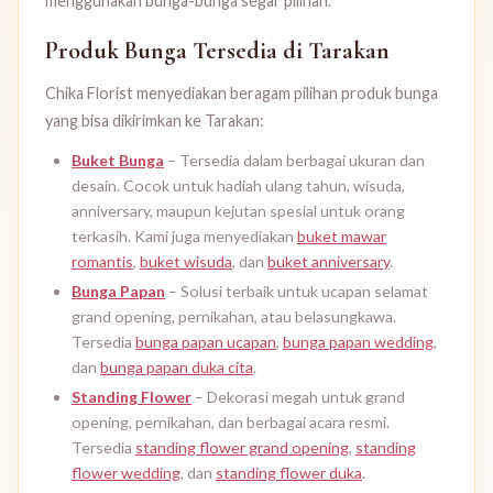
menggunakan bunga-bunga segar pilihan.
Produk Bunga Tersedia di Tarakan
Chika Florist menyediakan beragam pilihan produk bunga
yang bisa dikirimkan ke Tarakan:
Buket Bunga
– Tersedia dalam berbagai ukuran dan
desain. Cocok untuk hadiah ulang tahun, wisuda,
anniversary, maupun kejutan spesial untuk orang
terkasih. Kami juga menyediakan
buket mawar
romantis
,
buket wisuda
, dan
buket anniversary
.
Bunga Papan
– Solusi terbaik untuk ucapan selamat
grand opening, pernikahan, atau belasungkawa.
Tersedia
bunga papan ucapan
,
bunga papan wedding
,
dan
bunga papan duka cita
.
Standing Flower
– Dekorasi megah untuk grand
opening, pernikahan, dan berbagai acara resmi.
Tersedia
standing flower grand opening
,
standing
flower wedding
, dan
standing flower duka
.