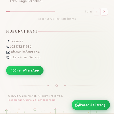
Toko Bunga Pekanbaru
T
1 / 36
Geser untuk lihat kota lainnya
HUBUNGI KAMI
📍
Indonesia
📞
628131241986
✉️
info@chikaflorist.com
⏰
Buka 24 Jam Nonstop
Chat WhatsApp
✦ ✿ ✦
© 2026 Chika Florist. All rights reserved.
Toko Bunga Online 24 Jam Indonesia
Pesan Sekarang