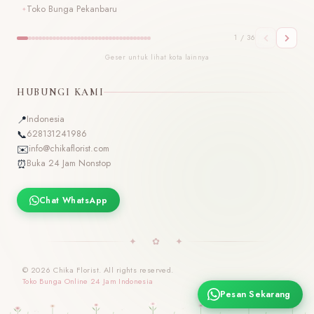
Toko Bunga Pekanbaru
T
1 / 36
Geser untuk lihat kota lainnya
HUBUNGI KAMI
📍
Indonesia
📞
628131241986
✉️
info@chikaflorist.com
⏰
Buka 24 Jam Nonstop
Chat WhatsApp
✦ ✿ ✦
© 2026 Chika Florist. All rights reserved.
Toko Bunga Online 24 Jam Indonesia
Pesan Sekarang