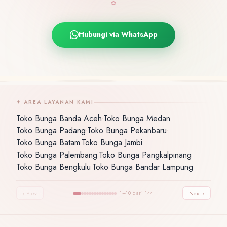
✿
Hubungi via WhatsApp
✦ AREA LAYANAN KAMI
Toko Bunga Banda Aceh
Toko Bunga Medan
·
·
Toko Bunga Padang
Toko Bunga Pekanbaru
·
·
Toko Bunga Batam
Toko Bunga Jambi
·
·
Toko Bunga Palembang
Toko Bunga Pangkalpinang
·
·
Toko Bunga Bengkulu
Toko Bunga Bandar Lampung
·
‹ Prev
1–10 dari 144
Next ›