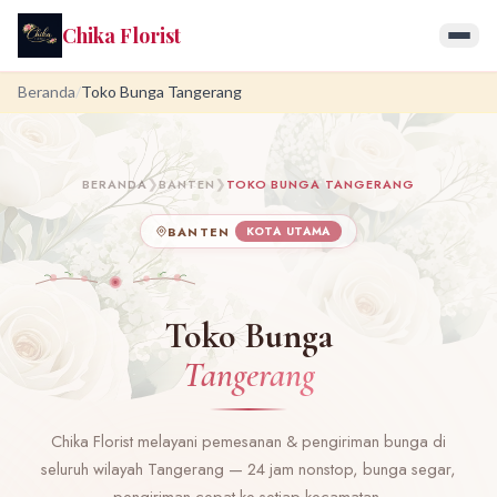
Chika Florist
Beranda
/
Toko Bunga Tangerang
BERANDA
❯
BANTEN
❯
TOKO BUNGA TANGERANG
BANTEN
KOTA UTAMA
Toko Bunga
Tangerang
Chika Florist melayani pemesanan & pengiriman bunga di
seluruh wilayah Tangerang — 24 jam nonstop, bunga segar,
pengiriman cepat ke setiap kecamatan.