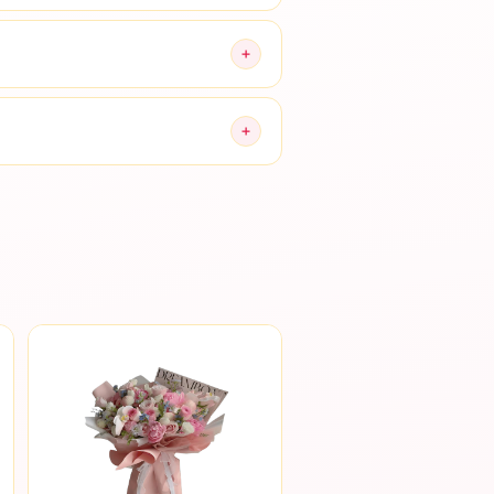
artu ucapan sesuai permintaan.
g flower besar untuk acara.