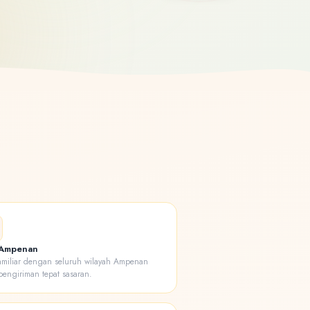
 Ampenan
amiliar dengan seluruh wilayah Ampenan
pengiriman tepat sasaran.