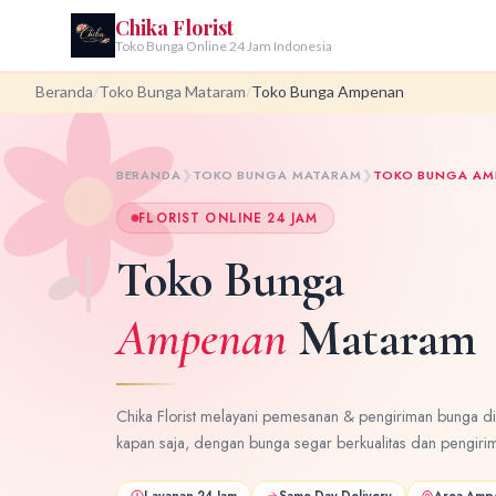
Chika Florist
Toko Bunga Online 24 Jam Indonesia
Beranda
/
Toko Bunga Mataram
/
Toko Bunga Ampenan
BERANDA
❯
TOKO BUNGA MATARAM
❯
TOKO BUNGA AM
FLORIST ONLINE 24 JAM
Toko Bunga
Ampenan
Mataram
Chika Florist melayani pemesanan & pengiriman bunga 
kapan saja, dengan bunga segar berkualitas dan pengiri
Layanan 24 Jam
Same Day Delivery
Area Amp