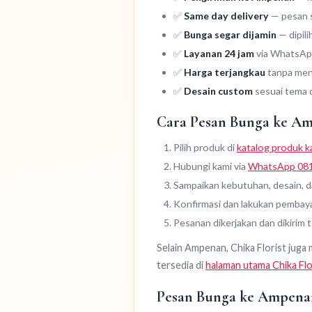
✅
Same day delivery
— pesan se
✅
Bunga segar dijamin
— dipili
✅
Layanan 24 jam
via WhatsApp
✅
Harga terjangkau
tanpa meng
✅
Desain custom
sesuai tema 
Cara Pesan Bunga ke A
Pilih produk di
katalog produk k
Hubungi kami via
WhatsApp 08
Sampaikan kebutuhan, desain, 
Konfirmasi dan lakukan pembay
Pesanan dikerjakan dan dikirim 
Selain Ampenan, Chika Florist juga
tersedia di
halaman utama Chika Flo
Pesan Bunga ke Ampena