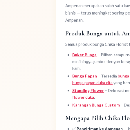
Ampenan merupakan salah satu kaw
bisnis — terus meningkat seiring pe
Ampenan.
Produk Bunga untuk A
Semua produk bunga Chika Florist 
Buket Bunga
– Pilihan sempurna
mini hingga jumbo, dengan beraga
kami.
Bunga Papan
– Tersedia
bunga 
bunga papan duka cita
yang ber
Standing Flower
– Dekorasi me
flower duka
.
Karangan Bunga Custom
– Des
Mengapa Pilih Chika Fl
✅
Pengiriman ke Ampenan
— k