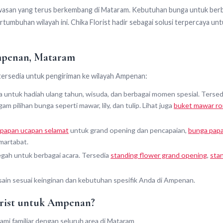
asan yang terus berkembang di Mataram. Kebutuhan bunga untuk berb
rtumbuhan wilayah ini. Chika Florist hadir sebagai solusi terpercaya un
mpenan, Mataram
tersedia untuk pengiriman ke wilayah Ampenan:
 untuk hadiah ulang tahun, wisuda, dan berbagai momen spesial. Tersedi
m pilihan bunga seperti mawar, lily, dan tulip. Lihat juga
buket mawar ro
papan ucapan selamat
untuk grand opening dan pencapaian,
bunga papa
martabat.
gah untuk berbagai acara. Tersedia
standing flower grand opening
,
sta
ain sesuai keinginan dan kebutuhan spesifik Anda di Ampenan.
orist untuk Ampenan?
ami familiar dengan seluruh area di Mataram