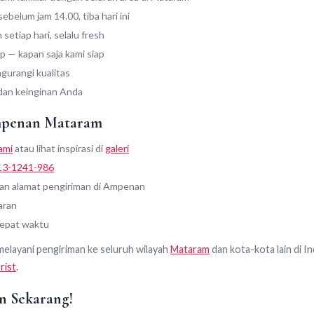
belum jam 14.00, tiba hari ini
h setiap hari, selalu fresh
 — kapan saja kami siap
urangi kualitas
dan keinginan Anda
mpenan Mataram
ami
atau lihat inspirasi di
galeri
13-1241-986
dan alamat pengiriman di Ampenan
aran
tepat waktu
 melayani pengiriman ke seluruh wilayah
Mataram
dan kota-kota lain di I
rist
.
n Sekarang!