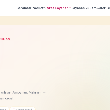
Beranda
Product
Area Layanan
Layanan 24 Jam
Galeri
B
PENAN
di wilayah Ampenan, Mataram —
man cepat.
enan
Bunga Fresh