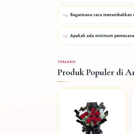
Bisa. Layanan florist online kami t
04
Bagaimana cara menambahkan u
Cukup informasikan teks ucapan ya
05
Apakah ada minimum pemesana
Tidak ada minimum pemesanan khusu
TERLARIS
Produk Populer di 