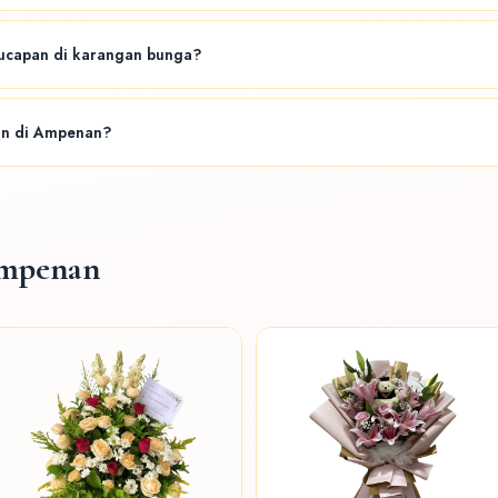
ersedia 24 jam penuh — termasuk malam hari, weekend, dan hari libur nasional.
capan di karangan bunga?
ng diinginkan saat menghubungi admin via WhatsApp. Kami akan menyiapkan k
n di Ampenan?
s. Kami melayani semua ukuran pesanan dari buket sederhana hingga standin
Ampenan