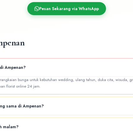
Pesan Sekarang via WhatsApp
mpenan
a di Ampenan?
 rangkaian bunga untuk kebutuhan wedding, ulang tahun, duka cita, wisuda, gr
n florist online 24 jam.
yang sama di Ampenan?
very untuk area Ampenan dan sekitarnya. Hubungi admin untuk konfirmasi kete
ah malam?