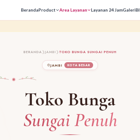
Beranda
Product
Area Layanan
Layanan 24 Jam
Galeri
B
BERANDA
❯
JAMBI
❯
TOKO BUNGA SUNGAI PENUH
JAMBI
KOTA BESAR
Toko Bunga
Sungai Penuh