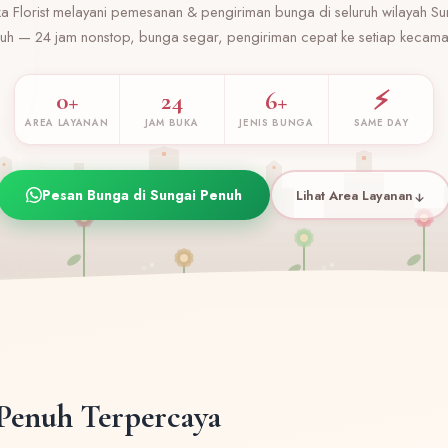
ka Florist melayani pemesanan & pengiriman bunga di seluruh wilayah Su
uh — 24 jam nonstop, bunga segar, pengiriman cepat ke setiap kecama
0+
24
6+
⚡
AREA LAYANAN
JAM BUKA
JENIS BUNGA
SAME DAY
Pesan Bunga di Sungai Penuh
Lihat Area Layanan
Penuh Terpercaya