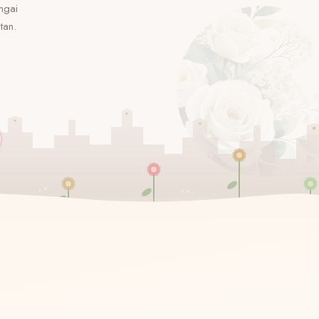
ngai
tan.