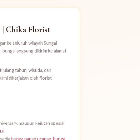
| Chika Florist
gar ke seluruh wilayah Sungai
 bunga langsung dikirim ke alamat
 ulang tahun, wisuda, dan
mi dikerjakan oleh florist
niversary, maupun kejutan spesial
ry
.
rsedia
bunga papan ucapan
,
bunga