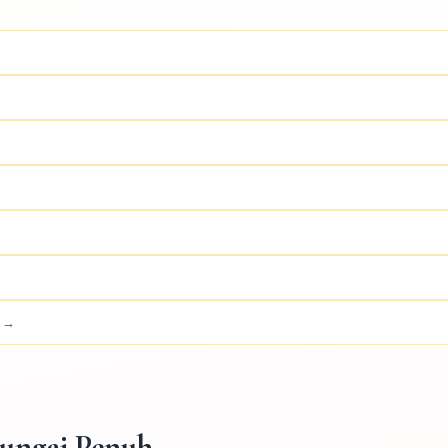
a →
Sungai Penuh