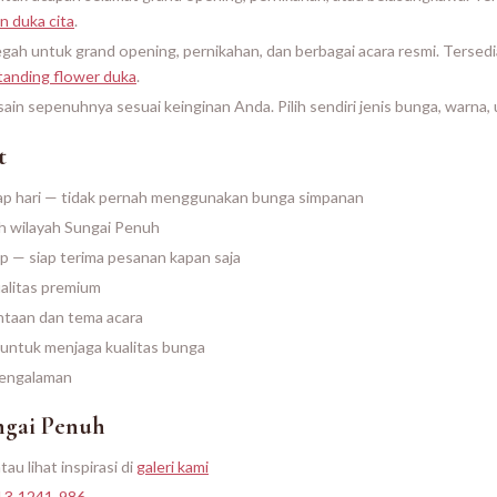
n duka cita
.
gah untuk grand opening, pernikahan, dan berbagai acara resmi. Tersed
tanding flower duka
.
ain sepenuhnya sesuai keinginan Anda. Pilih sendiri jenis bunga, warna, u
t
tiap hari — tidak pernah menggunakan bunga simpanan
h wilayah Sungai Penuh
 — siap terima pesanan kapan saja
alitas premium
ntaan dan tema acara
 untuk menjaga kualitas bunga
engalaman
ngai Penuh
tau lihat inspirasi di
galeri kami
13-1241-986