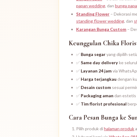
papan wedding
, dan
bunga papa
Standing Flower
– Dekorasi me
standing flower wedding
, dan
s
Karangan Bunga Custom
– Des
Keunggulan Chika Floris
✅
Bunga segar
yang dipilih se
✅
Same day delivery
ke seluru
✅
Layanan 24 jam
via WhatsApp
✅
Harga terjangkau
dengan ku
✅
Desain custom
sesuai permi
✅
Packaging aman
dan estetis
✅
Tim florist profesional
berp
Cara Pesan Bunga ke Su
Pilih produk di
halaman produk
a
Hubungi kami via
WhatsApp 08