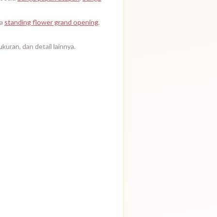
ia
standing flower grand opening
,
kuran, dan detail lainnya.