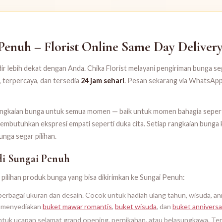
enuh – Florist Online Same Day Delivery 
dir lebih dekat dengan Anda. Chika Florist melayani pengiriman bunga se
 terpercaya, dan tersedia
24 jam sehari
. Pesan sekarang via WhatsApp,
angkaian bunga untuk semua momen — baik untuk momen bahagia seperti
utuhkan ekspresi empati seperti duka cita. Setiap rangkaian bunga ka
ga segar pilihan.
di Sungai Penuh
pilihan produk bunga yang bisa dikirimkan ke Sungai Penuh:
berbagai ukuran dan desain. Cocok untuk hadiah ulang tahun, wisuda, an
a menyediakan
buket mawar romantis
,
buket wisuda
, dan
buket anniversa
untuk ucapan selamat grand opening, pernikahan, atau belasungkawa. Te