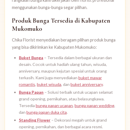
rangkaian bunga kami dikerjakan oleh florist profesional
menggunakan bunga-bunga segar pilihan.
Produk Bunga Tersedia di Kabupaten
Mukomuko
Chika Florist menyediakan beragam pilihan produk bunga
yang bisa dikirimkan ke Kabupaten Mukomuko:
Buket Bunga
– Tersedia dalam berbagai ukuran dan
desain. Cocok untuk hadiah ulang tahun, wisuda,
anniversary, maupun kejutan spesial untuk orang
terkasih. Kami juga menyediakan
buket mawar
romantis
,
buket wisuda
, dan
buket anniversary
.
Bunga Papan
– Solusi terbaik untuk ucapan selamat
grand opening, pernikahan, atau belasungkawa.
Tersedia
bunga papan ucapan
,
bunga papan wedding
,
dan
bunga papan duka cita
.
Standing Flower
– Dekorasi megah untuk grand
opening, pernikahan, dan berbagai acara resmi.