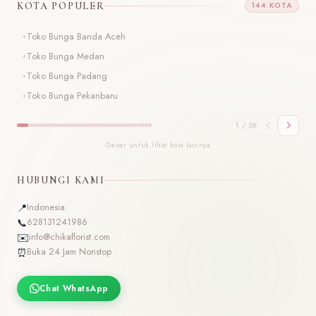
KOTA POPULER
144 KOTA
Toko Bunga Banda Aceh
T
Toko Bunga Medan
T
Toko Bunga Padang
T
Toko Bunga Pekanbaru
T
1 / 36
Geser untuk lihat kota lainnya
HUBUNGI KAMI
📍
Indonesia
📞
628131241986
✉️
info@chikaflorist.com
⏰
Buka 24 Jam Nonstop
Chat WhatsApp