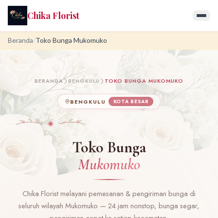
Chika Florist
Beranda
/
Toko Bunga Mukomuko
BERANDA
❯
BENGKULU
❯
TOKO BUNGA MUKOMUKO
BENGKULU
KOTA BESAR
Toko Bunga
Mukomuko
Chika Florist melayani pemesanan & pengiriman bunga di
seluruh wilayah Mukomuko — 24 jam nonstop, bunga segar,
pengiriman cepat ke setiap kecamatan.