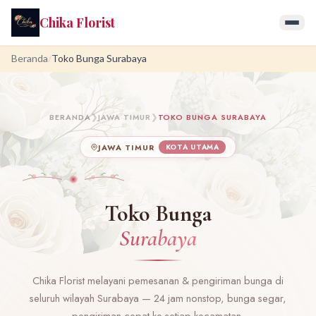
Chika Florist
Beranda
/
Toko Bunga Surabaya
BERANDA
❯
JAWA TIMUR
❯
TOKO BUNGA SURABAYA
JAWA TIMUR
KOTA UTAMA
Toko Bunga
Surabaya
Chika Florist melayani pemesanan & pengiriman bunga di
seluruh wilayah Surabaya — 24 jam nonstop, bunga segar,
pengiriman cepat ke setiap kecamatan.