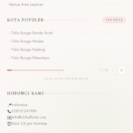
Semua Area Layanan
KOTA POPULER
144 KOTA
Toko Bunga Banda Aceh
T
Toko Bunga Medan
T
Toko Bunga Padang
T
Toko Bunga Pekanbaru
T
1 / 36
Geser untuk lihat kota lainnya
HUBUNGI KAMI
📍
Indonesia
📞
628131241986
✉️
info@chikaflorist.com
⏰
Buka 24 Jam Nonstop