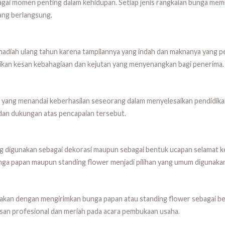
ai momen penting dalam kehidupan. Setiap jenis rangkaian bunga memil
ang berlangsung.
 hadiah ulang tahun karena tampilannya yang indah dan maknanya yang 
kan kesan kebahagiaan dan kejutan yang menyenangkan bagi penerima.
ang menandai keberhasilan seseorang dalam menyelesaikan pendidikan
 dan dukungan atas pencapaian tersebut.
ng digunakan sebagai dekorasi maupun sebagai bentuk ucapan selamat 
nga papan maupun standing flower menjadi pilihan yang umum digunakan
yakan dengan mengirimkan bunga papan atau standing flower sebagai b
esan profesional dan meriah pada acara pembukaan usaha.