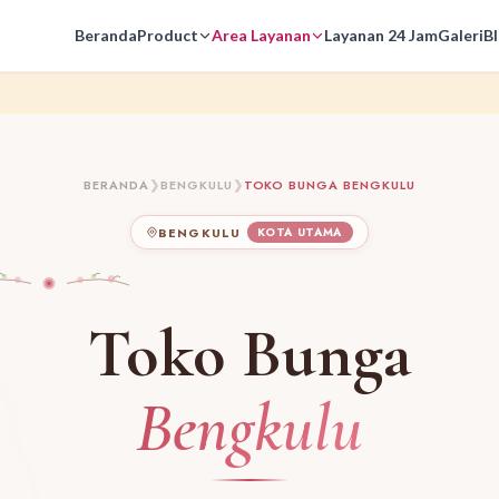
Beranda
Product
Area Layanan
Layanan 24 Jam
Galeri
B
BERANDA
❯
BENGKULU
❯
TOKO BUNGA BENGKULU
BENGKULU
KOTA UTAMA
Toko Bunga
Bengkulu