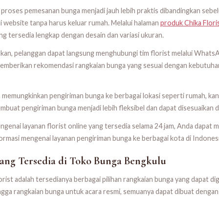
oses pemesanan bunga menjadi jauh lebih praktis dibandingkan sebel
 website tanpa harus keluar rumah. Melalui halaman
produk Chika Flori
ng tersedia lengkap dengan desain dan variasi ukuran.
inkan, pelanggan dapat langsung menghubungi tim florist melalui What
emberikan rekomendasi rangkaian bunga yang sesuai dengan kebutuhan a
juga memungkinkan pengiriman bunga ke berbagai lokasi seperti rumah, kan
membuat pengiriman bunga menjadi lebih fleksibel dan dapat disesuaika
genai layanan florist online yang tersedia selama 24 jam, Anda dapat
rmasi mengenai layanan pengiriman bunga ke berbagai kota di Indonesi
yang Tersedia di Toko Bunga Bengkulu
lorist adalah tersedianya berbagai pilihan rangkaian bunga yang dapat 
hingga rangkaian bunga untuk acara resmi, semuanya dapat dibuat dengan