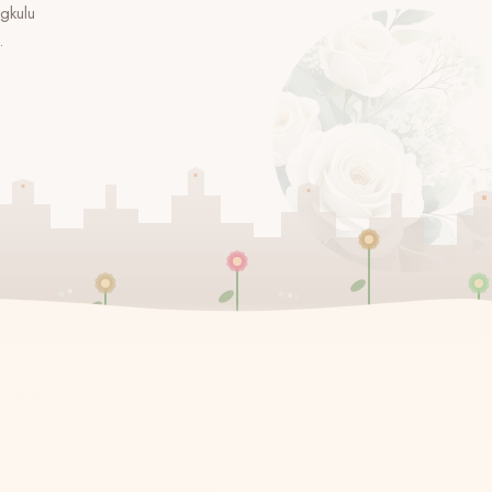
gkulu
.