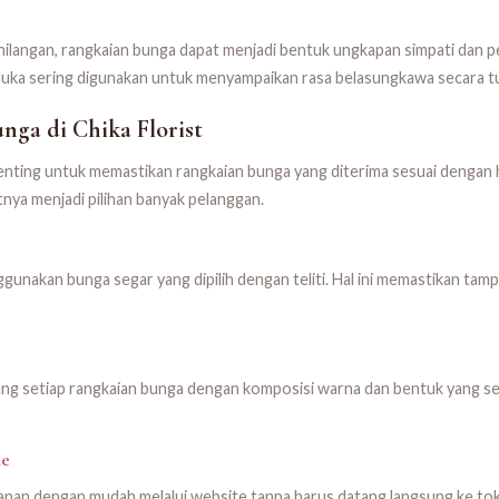
ilangan, rangkaian bunga dapat menjadi bentuk ungkapan simpati dan 
duka sering digunakan untuk menyampaikan rasa belasungkawa secara tu
ga di Chika Florist
penting untuk memastikan rangkaian bunga yang diterima sesuai dengan
ya menjadi pilihan banyak pelanggan.
gunakan bunga segar yang dipilih dengan teliti. Hal ini memastikan tamp
ang setiap rangkaian bunga dengan komposisi warna dan bentuk yang s
ne
nan dengan mudah melalui website tanpa harus datang langsung ke t