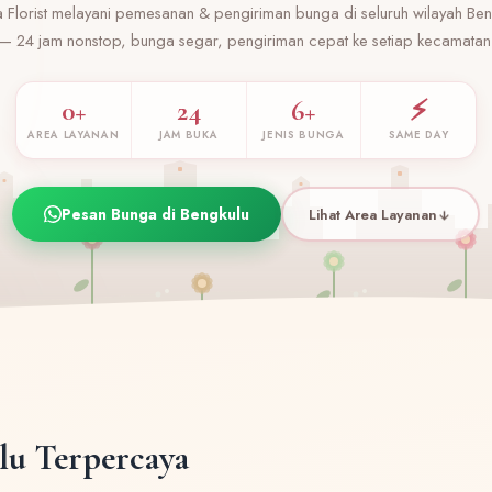
a Florist melayani pemesanan & pengiriman bunga di seluruh wilayah Ben
— 24 jam nonstop, bunga segar, pengiriman cepat ke setiap kecamatan
0+
24
6+
⚡
AREA LAYANAN
JAM BUKA
JENIS BUNGA
SAME DAY
Pesan Bunga di Bengkulu
Lihat Area Layanan
lu Terpercaya