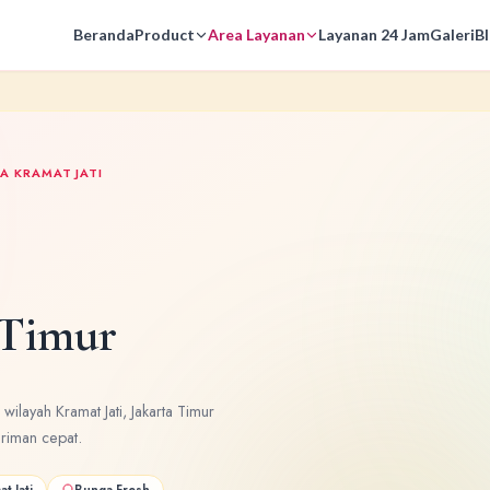
Beranda
Product
Area Layanan
Layanan 24 Jam
Galeri
B
A KRAMAT JATI
 Timur
ilayah Kramat Jati, Jakarta Timur
riman cepat.
t Jati
Bunga Fresh