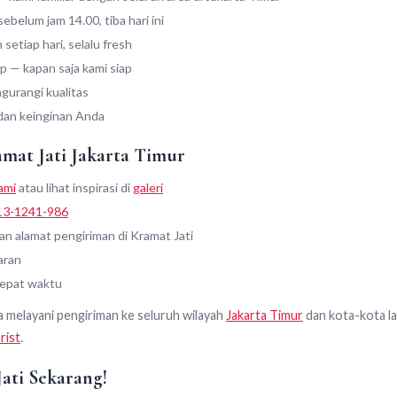
belum jam 14.00, tiba hari ini
h setiap hari, selalu fresh
 — kapan saja kami siap
urangi kualitas
dan keinginan Anda
mat Jati Jakarta Timur
ami
atau lihat inspirasi di
galeri
13-1241-986
n alamat pengiriman di Kramat Jati
aran
tepat waktu
uga melayani pengiriman ke seluruh wilayah
Jakarta Timur
dan kota-kota la
rist
.
ati Sekarang!