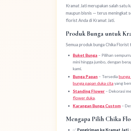
Kramat Jati merupakan salah satu 
maupun bisnis — terus meningkat se
florist Anda di Kramat Jati.
Produk Bunga untuk Kra
Semua produk bunga Chika Florist t
Buket Bunga
– Pilihan sempurna
mini hingga jumbo, dengan beraga
kami.
Bunga Papan
– Tersedia
bunga 
bunga papan duka cita
yang ber
Standing Flower
– Dekorasi me
flower duka
.
Karangan Bunga Custom
– Des
Mengapa Pilih Chika Flo
✅
Pengiriman ke Kramat Jati
—