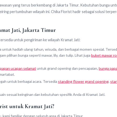
kawasan yang terus berkembang di Jakarta Timur. Kebutuhan bunga untu
iring pertumbuhan wilayah ini. Chika Florist hadir sebagai solusi ter
mat Jati, Jakarta Timur
ersedia untuk pengiriman ke wilayah Kramat Jati:
 untuk hadiah ulang tahun, wisuda, dan berbagai momen spesial. Tersedi
m pilihan bunga seperti mawar, lily, dan tulip. Lihat juga
buket mawar ro
papan ucapan selamat
untuk grand opening dan pencapaian,
bunga papa
martabat.
gah untuk berbagai acara. Tersedia
standing flower grand opening
,
sta
ain sesuai keinginan dan kebutuhan spesifik Anda di Kramat Jati.
rist untuk Kramat Jati?
 kami familiar dengan seluruh area di Jakarta Timur