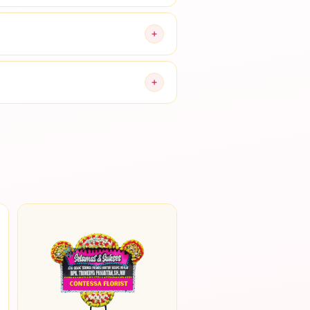
artu ucapan sesuai permintaan.
g flower besar untuk acara.