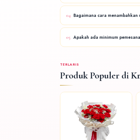
Bisa. Layanan florist online kami t
04
Bagaimana cara menambahkan u
Cukup informasikan teks ucapan ya
05
Apakah ada minimum pemesanan
Tidak ada minimum pemesanan khusu
TERLARIS
Produk Populer di Kr