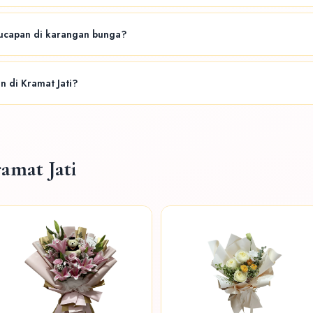
ersedia 24 jam penuh — termasuk malam hari, weekend, dan hari libur nasional.
capan di karangan bunga?
ng diinginkan saat menghubungi admin via WhatsApp. Kami akan menyiapkan k
 di Kramat Jati?
s. Kami melayani semua ukuran pesanan dari buket sederhana hingga standin
amat Jati