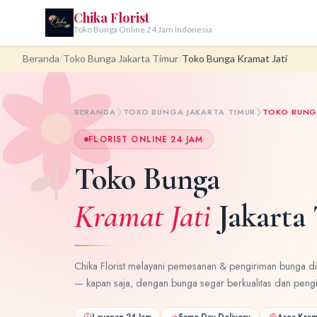
Chika Florist
Toko Bunga Online 24 Jam Indonesia
Beranda
/
Toko Bunga Jakarta Timur
/
Toko Bunga Kramat Jati
BERANDA
❯
TOKO BUNGA JAKARTA TIMUR
❯
TOKO BUNG
FLORIST ONLINE 24 JAM
Toko Bunga
Kramat Jati
Jakarta
Chika Florist melayani pemesanan & pengiriman bunga di w
— kapan saja, dengan bunga segar berkualitas dan pengi
Layanan 24 Jam
Same Day Delivery
Area Krama