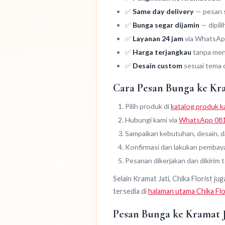
✅
Same day delivery
— pesan se
✅
Bunga segar dijamin
— dipili
✅
Layanan 24 jam
via WhatsApp
✅
Harga terjangkau
tanpa meng
✅
Desain custom
sesuai tema 
Cara Pesan Bunga ke Kra
Pilih produk di
katalog produk k
Hubungi kami via
WhatsApp 08
Sampaikan kebutuhan, desain, da
Konfirmasi dan lakukan pembay
Pesanan dikerjakan dan dikirim 
Selain Kramat Jati, Chika Florist j
tersedia di
halaman utama Chika Flo
Pesan Bunga ke Kramat J