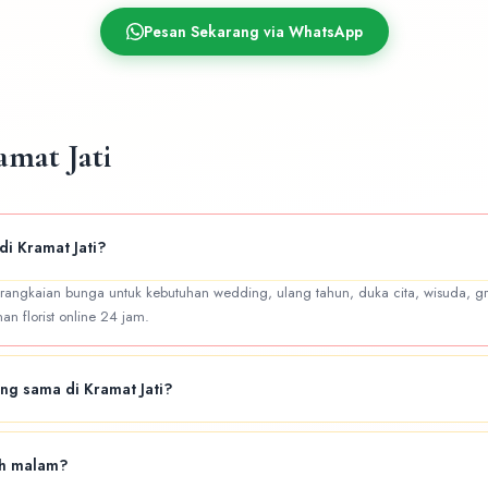
Pesan Sekarang via WhatsApp
mat Jati
di Kramat Jati?
 rangkaian bunga untuk kebutuhan wedding, ulang tahun, duka cita, wisuda, gr
n florist online 24 jam.
ang sama di Kramat Jati?
ery untuk area Kramat Jati dan sekitarnya. Hubungi admin untuk konfirmasi ket
ah malam?