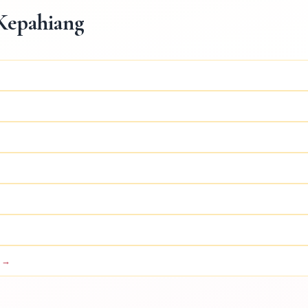
Kepahiang
a →