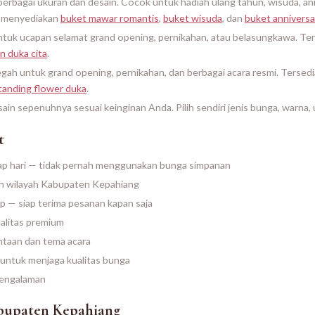
berbagai ukuran dan desain. Cocok untuk hadiah ulang tahun, wisuda, an
a menyediakan
buket mawar romantis
,
buket wisuda
, dan
buket anniversa
untuk ucapan selamat grand opening, pernikahan, atau belasungkawa. Te
n duka cita
.
gah untuk grand opening, pernikahan, dan berbagai acara resmi. Tersed
tanding flower duka
.
ain sepenuhnya sesuai keinginan Anda. Pilih sendiri jenis bunga, warna, u
t
tiap hari — tidak pernah menggunakan bunga simpanan
h wilayah Kabupaten Kepahiang
 — siap terima pesanan kapan saja
alitas premium
ntaan dan tema acara
 untuk menjaga kualitas bunga
engalaman
bupaten Kepahiang