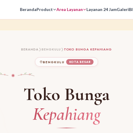
Beranda
Product
Area Layanan
Layanan 24 Jam
Galeri
B
BERANDA
❯
BENGKULU
❯
TOKO BUNGA KEPAHIANG
BENGKULU
KOTA BESAR
Toko Bunga
Kepahiang