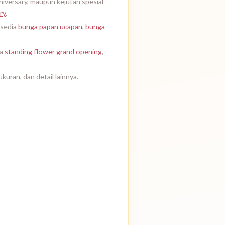
niversary, maupun kejutan spesial
ry
.
rsedia
bunga papan ucapan
,
bunga
ia
standing flower grand opening
,
kuran, dan detail lainnya.