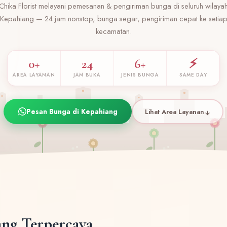
Chika Florist melayani pemesanan & pengiriman bunga di seluruh wilaya
Kepahiang — 24 jam nonstop, bunga segar, pengiriman cepat ke setia
kecamatan.
0+
24
6+
⚡
AREA LAYANAN
JAM BUKA
JENIS BUNGA
SAME DAY
Pesan Bunga di Kepahiang
Lihat Area Layanan
ng Terpercaya