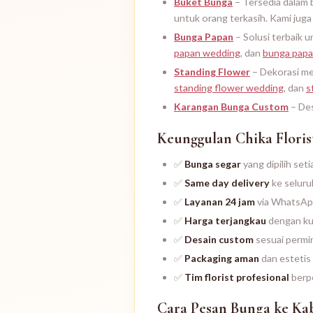
Buket Bunga
– Tersedia dalam 
untuk orang terkasih. Kami jug
Bunga Papan
– Solusi terbaik 
papan wedding
, dan
bunga papa
Standing Flower
– Dekorasi me
standing flower wedding
, dan
s
Karangan Bunga Custom
– Des
Keunggulan Chika Floris
✅
Bunga segar
yang dipilih se
✅
Same day delivery
ke seluru
✅
Layanan 24 jam
via WhatsApp
✅
Harga terjangkau
dengan ku
✅
Desain custom
sesuai permi
✅
Packaging aman
dan estetis
✅
Tim florist profesional
berp
Cara Pesan Bunga ke Ka